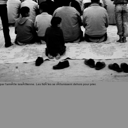
par l'armÃ©e israÃ©lienne. Les fidÃ¨les se rÃ©unissent dehors pour prier.