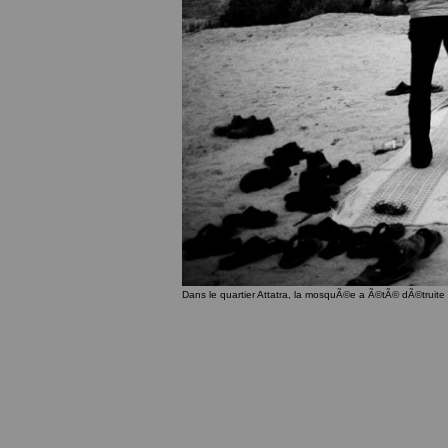
Dans le quartier Attatra, la mosquÃ©e a Ã©tÃ© dÃ©truite 