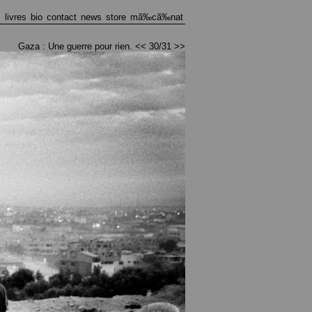
s
livres
bio
contact
news
store
mã‰cã‰nat
Gaza : Une guerre pour rien.
<<
30/31
>>