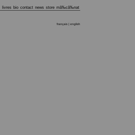
s
livres
bio
contact
news
store
mã‰cã‰nat
français |
english