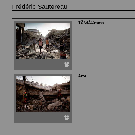
Frédéric Sautereau
TÃ©lÃ©rama
Arte